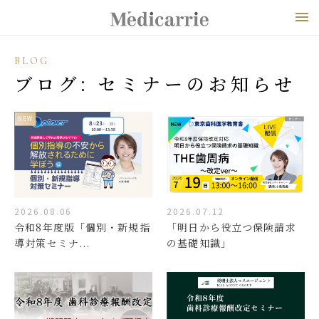
メ
BLOG
ブログ: セミナーのお知らせ
NEW
2026.08.06
2026.07.12
令和8年度版「個別・新規指
「明日から役立つ保険請求
導対策セミナ...
の基礎知識」