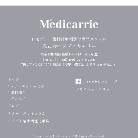
レセプト・⻭科診療報酬の専門スクール
株式会社メディキャリー
東京都板橋区板橋1-47-13 902号室
E-mail：
info@medicarrie.com
TEL/FAX：
03-4296-5806
（授業中電話にはでられません。）
トップ
Facebook
メディキャリーとは
プライバシーポリシー
講師紹介
アクセス
ブログ
スクールカリキュラム
レセプト請求活性化業務
Copyright © Medicarrie. All Rights Reserved.